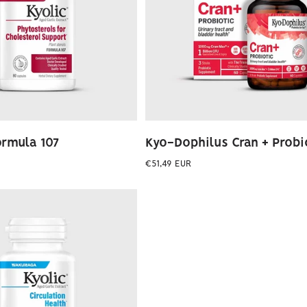
ormula 107
Kyo-Dophilus Cran + Probi
Preço
€51,49 EUR
normal