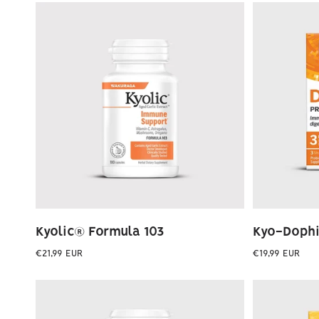
Kyolic® Formula 103
Kyo-Dophi
Preço
Preço
€21,99 EUR
€19,99 EUR
normal
normal