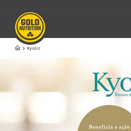
Saltar
para o
conteúdo
›
Kyolic