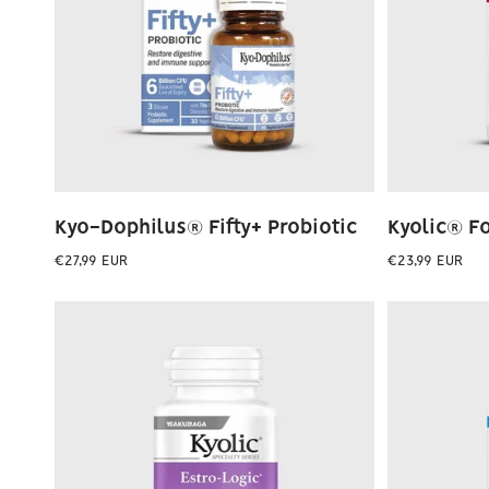
Kyo-Dophilus® Fifty+ Probiotic
Kyolic® F
Preço
Preço
€27,99 EUR
€23,99 EUR
normal
normal