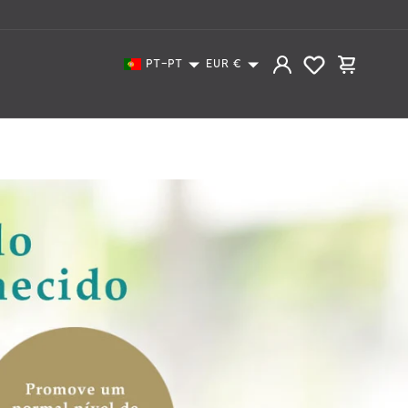
Iniciar
Carrinho
PT-PT
EUR
€
sessão