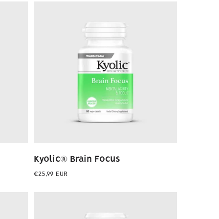
Kyolic® Brain Focus
Preço
€25,99 EUR
normal