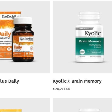
lus Daily
Kyolic® Brain Memory
Preço
€28,99 EUR
normal