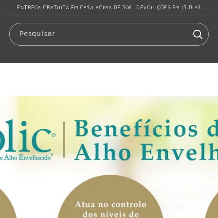
ENTREGA GRATUITA EM CASA ACIMA DE 30€ | DEVOLUÇÕES EM 15 DIAS
Pesquisar
PRODUTOS
PROMOÇÕES
EMBAIXADORES
ARTIGOS
A MARCA
KYOLIC