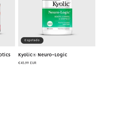
Esgotado
otics
Kyolic® Neuro-Logic
Preço
€45,99 EUR
normal