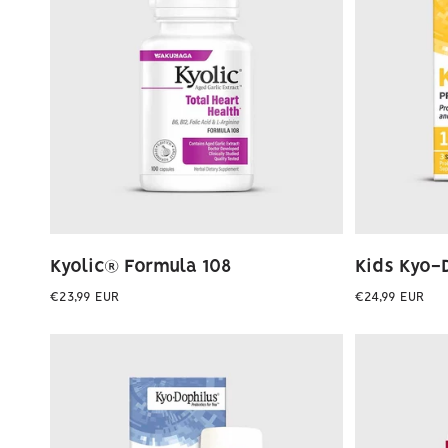
Kyolic® Formula 108
Kids Kyo-
Preço
Preço
€23,99 EUR
€24,99 EUR
normal
normal