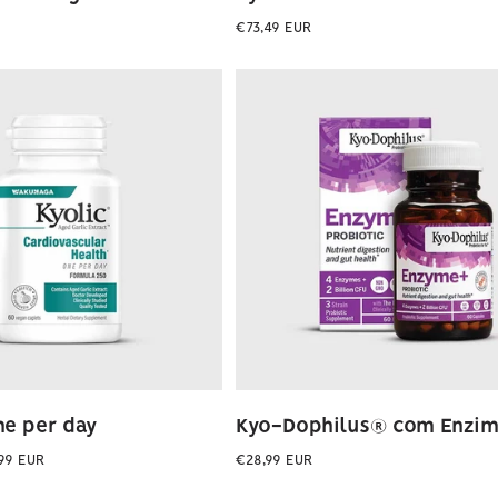
Preço
€73,49 EUR
normal
ne per day
Kyo-Dophilus® com Enzi
Preço
,99 EUR
€28,99 EUR
normal