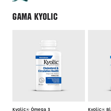
GAMA KYOLIC
Kyolic® Ómega 3
Kyolic® B