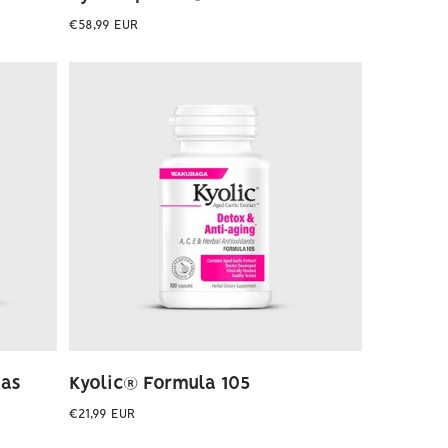
Preço
€58,99 EUR
normal
mas
Kyolic® Formula 105
Preço
€21,99 EUR
normal