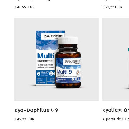
Preço
Preço
€40,99 EUR
€30,99 EUR
normal
normal
Kyo-Dophilus® 9
Kyolic® O
Preço
Preço
€45,99 EUR
A partir de €11
normal
normal