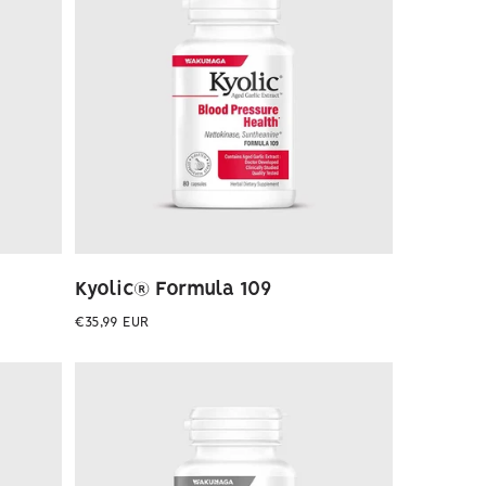
Kyolic® Formula 109
Preço
€35,99 EUR
normal