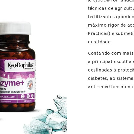
A Kyolic® foi funda
técnicas de agricultu
fertilizantes químic
máximo rigor de ac
Practices) e submet
qualidade.
Contando com mais d
a principal escolha
destinadas à proteçã
diabetes, ao sistema
anti-envelhecimento,