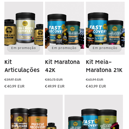
Em promoção
Em promoção
Em promoção
Kit
Kit Maratona
Kit Meia-
Articulações
42K
Maratona 21K
Preço
Preço
Preço
Preço
Preço
Preço
€59,97 EUR
€80,73 EUR
€63,94 EUR
normal
de
normal
de
normal
de
€40,99 EUR
€49,99 EUR
€40,99 EUR
saldo
saldo
saldo