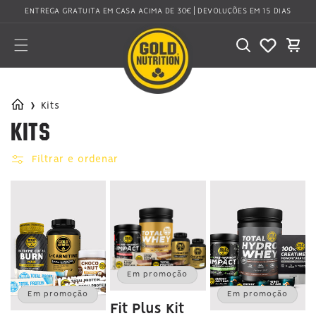
Saltar
ENTREGA GRATUITA EM CASA ACIMA DE 30€ | DEVOLUÇÕES EM 15 DIAS
para o
conteúdo
Carrinho
›
Kits
Kits
C
o
Filtrar e ordenar
l
e
ç
ã
o
Em promoção
Em promoção
Em promoção
:
Fit Plus Kit