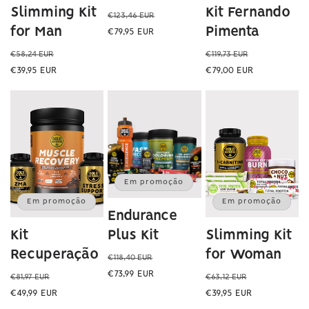
Slimming Kit
Kit Fernando
Preço
Preço
€123,46 EUR
normal
de
for Man
Pimenta
€79,95 EUR
saldo
Preço
Preço
Preço
Preço
€58,24 EUR
€119,73 EUR
normal
de
normal
de
€39,95 EUR
€79,00 EUR
saldo
saldo
Em promoção
Em promoção
Em promoção
Endurance
Kit
Plus Kit
Slimming Kit
Recuperação
for Woman
Preço
Preço
€118,40 EUR
normal
de
€73,99 EUR
Preço
Preço
Preço
Preço
€81,97 EUR
€63,12 EUR
saldo
normal
de
normal
de
€49,99 EUR
€39,95 EUR
saldo
saldo