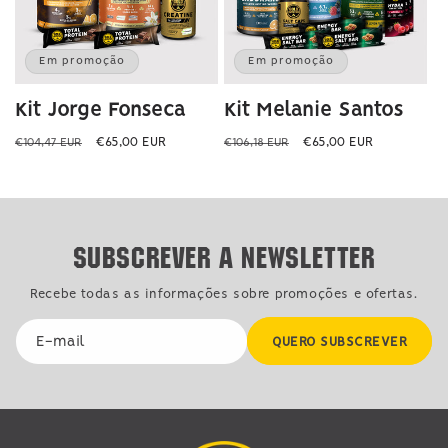
Em promoção
Em promoção
Kit Jorge Fonseca
Kit Melanie Santos
Preço
Preço
Preço
Preço
€65,00 EUR
€65,00 EUR
€104,47 EUR
€106,18 EUR
normal
de
normal
de
saldo
saldo
Subscrever a Newsletter
Recebe todas as informações sobre promoções e ofertas.
E-mail
QUERO SUBSCREVER