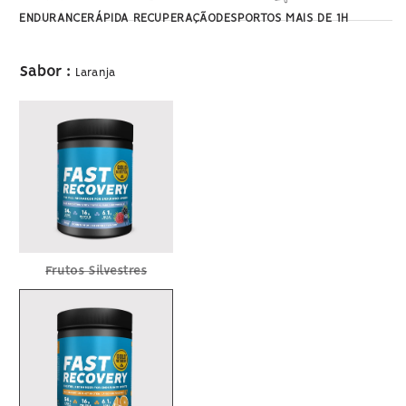
ENDURANCE
RÁPIDA RECUPERAÇÃO
DESPORTOS MAIS DE 1H
Sabor
:
Laranja
Variante
Frutos Silvestres
esgotada
ou
indisponível