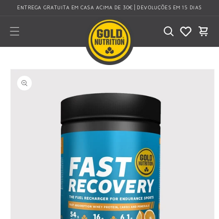
Saltar
ENTREGA GRATUITA EM CASA ACIMA DE 30€ | DEVOLUÇÕES EM 15 DIAS
para o
conteúdo
Carrinho
Saltar para
a
informação
do produto