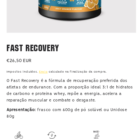
Abrir
conteúdo
multimédia
Fast Recovery
1
em
modal
Preço
€26,50 EUR
normal
Impostos incluídos.
Envio
calculado na finalização da compra.
O Fast Recovery é a fórmula de recuperação preferida dos
atletas de endurance. Com a proporção ideal 3:1 de hidratos
de carbono e proteína whey, repõe a energia, acelera a
reparação muscular e combate o desgaste.
Apresentação:
frasco com 600g de pó solúvel ou Unidose
80g