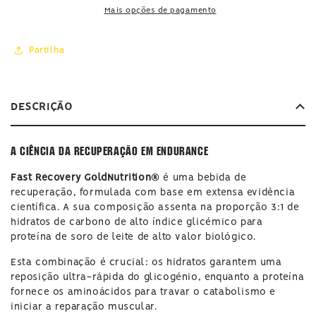
Recovery
Recovery
Mais opções de pagamento
Partilha
DESCRIÇÃO
A Ciência da Recuperação em Endurance
Fast Recovery GoldNutrition®
é uma bebida de
recuperação, formulada com base em extensa evidência
científica. A sua composição assenta na proporção 3:1 de
hidratos de carbono de alto índice glicémico para
proteína de soro de leite de alto valor biológico.
Esta combinação é crucial: os hidratos garantem uma
reposição ultra-rápida do glicogénio, enquanto a proteína
fornece os aminoácidos para travar o catabolismo e
iniciar a reparação muscular.